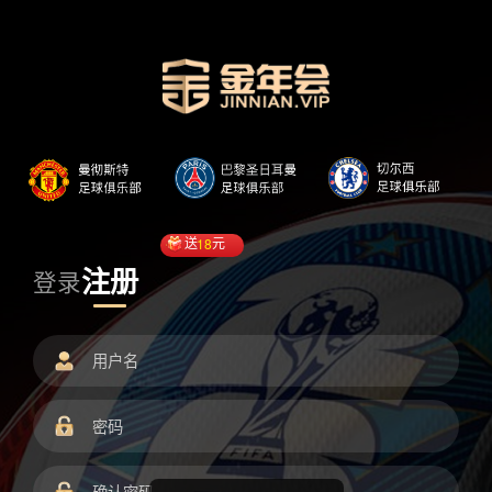
送
18
元
注册
登录