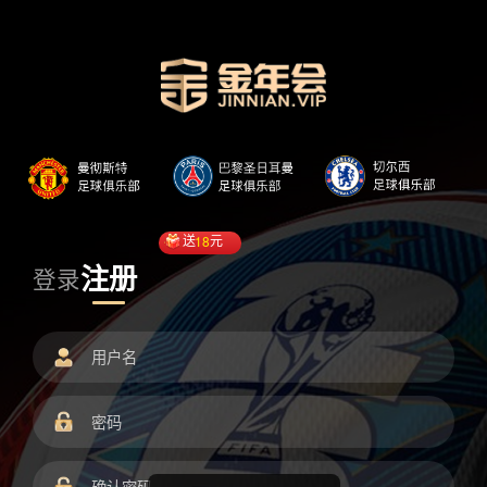
送
18
元
注册
登录