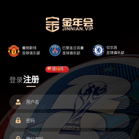
送
18
元
注册
登录