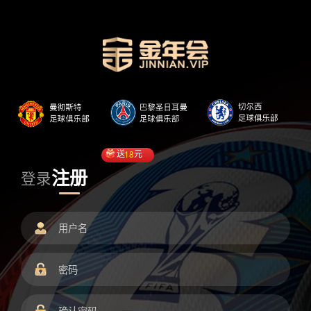
送
18
元
注册
登录