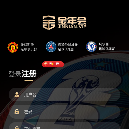
送
18
元
注册
登录