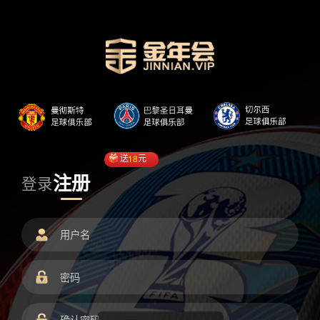
送
18
元
注册
登录