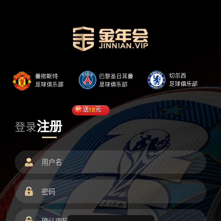
送
18
元
注册
登录