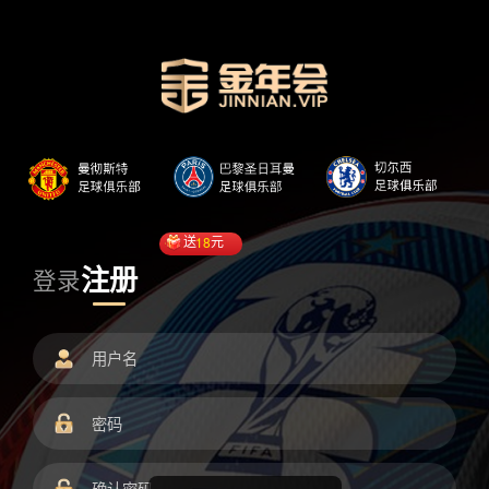
送
18
元
注册
登录