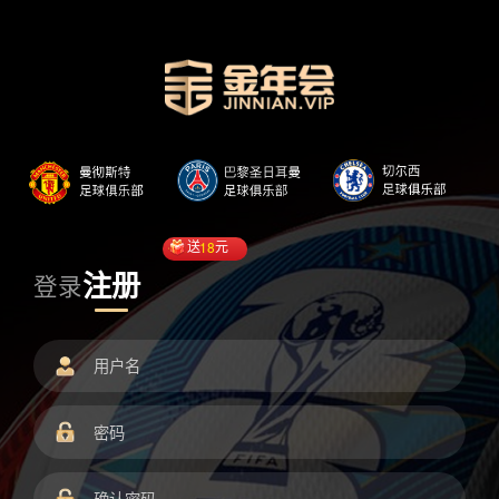
送
18
元
注册
登录