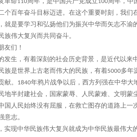
亥革命
周年，是中国共产党成立
周年，中
110
100
二个百年奋斗目标迈进。在这个重要时刻，我们
，就是要学习和弘扬他们为振兴中华而矢志不渝
民族伟大复兴而共同奋斗。
朋友们！
发生，有着深刻的社会历史背景，是近代以来中
民族是世界上古老而伟大的民族，有着
多年
5000
贡献。
年鸦片战争以后，西方列强在中华大
1840
民地半封建社会，国家蒙辱、人民蒙难、文明蒙
中国人民始终没有屈服，在救亡图存的道路上一
强意志。
实现中华民族伟大复兴就成为中华民族最伟大