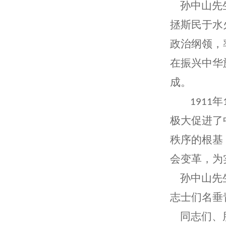
孙中山先生
拯斯民于水
政治纲领，
在振兴中华
成。
年
1911
极大促进了
秩序的根基
会变革，为
孙中山先生
志士们名垂
同志们、