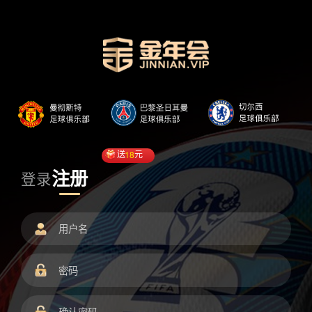
送
18
元
注册
登录