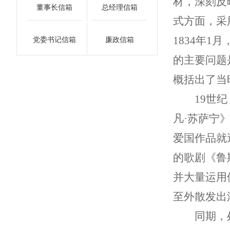
材，深刻反
董事长信箱
总经理信箱
式方面，采
1834年
党委书记信箱
廉政信箱
的主要问题
概括出了当
19
世纪
凡·苏萨宁
爱国作品就
的歌剧《鲁
并大量运用
至外散发出
同期，