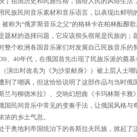
映了祖国历史和民族性格，描绘人民的风俗生活
用民族民间音乐素材和音乐语言，以表现出鲜明
1月，被称为“俄罗斯音乐之父”的格林卡在柏林酝
是题材的选择问题，它应该彻头彻尾是民族的；
时整个欧洲各国音乐家们对发展自己民族音乐的
 30、40年代，在俄国首先出现了民族乐派的奠
》（演出时改名为《为沙皇献身》）被上层人士嘲
遭到了嘲讽，但这恰恰说明了这部作品与当时俄
斯兰与柳德米拉》、交响幻想曲《卡玛林斯卡雅
俄国民间音乐中常见的变奏手法，让俄国风格与
浓浓的乡土气息。
处于奥地利帝国统治下的各斯拉夫民族，掀起了