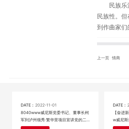
民族乐
民族性。但
到作曲家们
上一页
情商
DATE：
2022-11-01
DATE：
8040www威尼斯党委书记、董事长柯
【奋进新
军到泸州领秀·繁华里项目宣讲党的二
w威尼斯
十大精神
热潮①