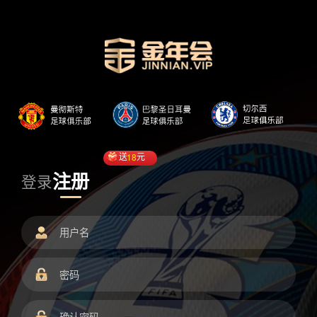
送
18
元
注册
登录