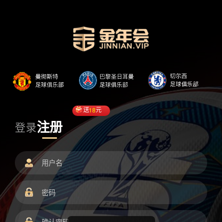
送
18
元
注册
登录