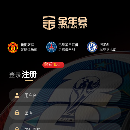
送
18
元
注册
登录