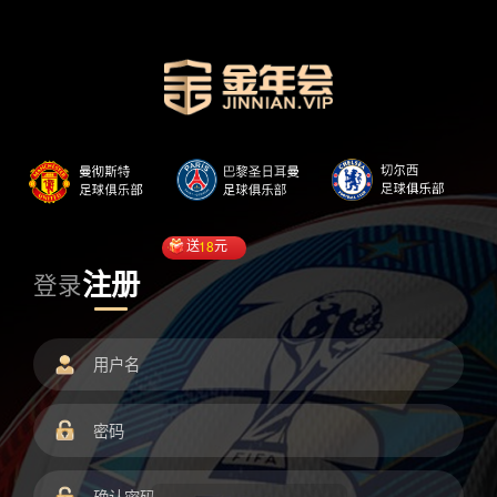
送
18
元
注册
登录