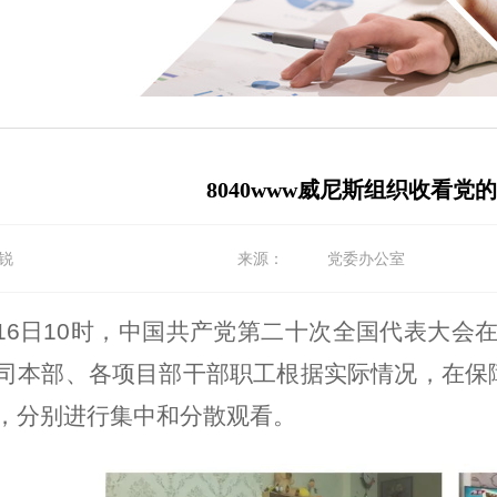
8040www威尼斯组织收看党
锐
来源：
党委办公室
月16日10时，中国共产党第二十次全国代表大会在
司
本部、
各项目部
干部职工根据
实际
情况
，在保
，分别进行
集中
和分散观看。