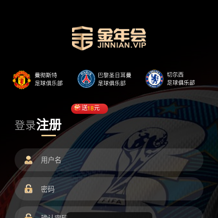
送
18
元
注册
登录