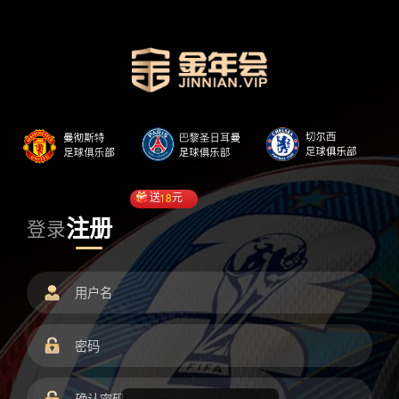
送
18
元
注册
登录