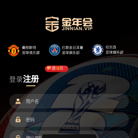
送
18
元
注册
登录