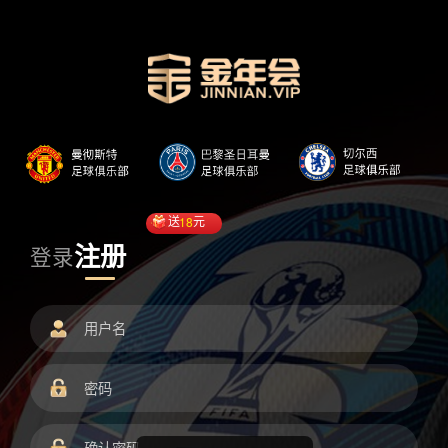
送
18
元
注册
登录