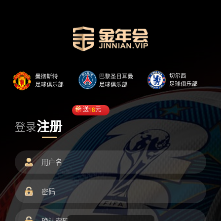
送
18
元
注册
登录