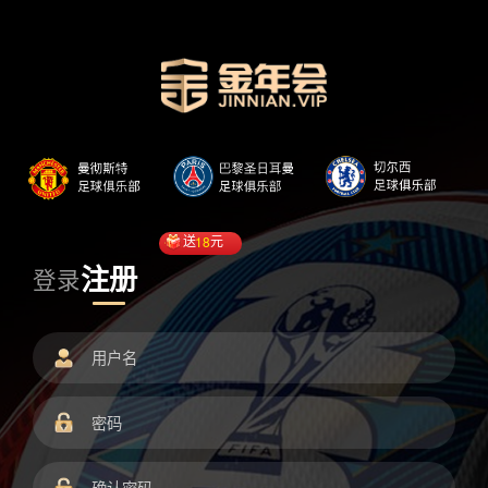
送
18
元
注册
登录