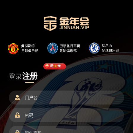
送
18
元
注册
登录